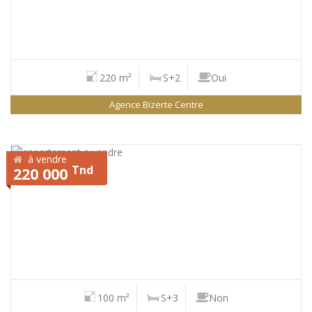
220 m²
S+2
Oui
Agence Bizerte Centre
à vendre
Tnd
220 000
100 m²
S+3
Non