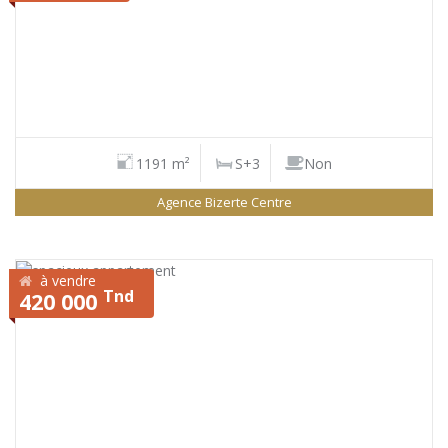
1191 m²
S+3
Non
Agence Bizerte Centre
à vendre
Tnd
420 000