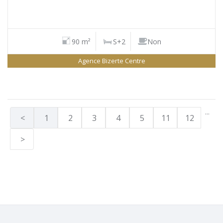
90 m²
S+2
Non
Agence Bizerte Centre
...
<
1
2
3
4
5
11
12
>