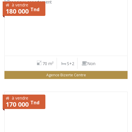
à vendre
Tnd
180 000
70 m²
S+2
Non
Agence Bizerte Centre
à vendre
Tnd
170 000