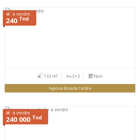
à vendre
Tnd
240
133 m²
S+2
Non
Agence Bizerte Centre
à vendre
Tnd
240 000