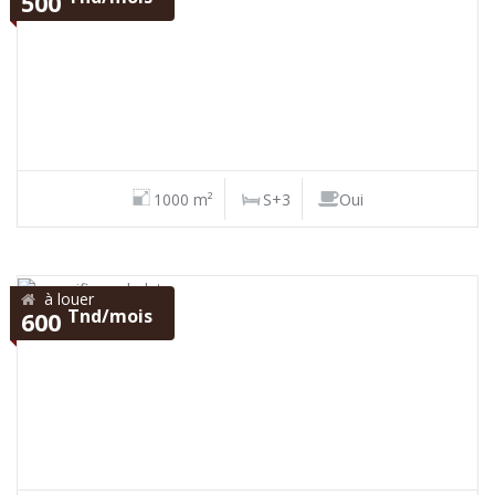
500
1000 m²
S+3
Oui
à louer
Tnd/mois
600