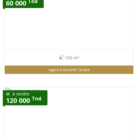
Tnd
60 000
150 m²
Agence Bizerte Centre
à vendre
Tnd
120 000