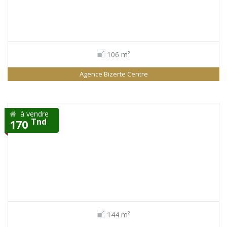
106 m²
Agence Bizerte Centre
à vendre
Tnd
170
144 m²