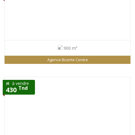
900 m²
Agence Bizerte Centre
à vendre
Tnd
430