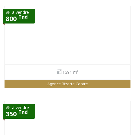
à vendre
Tnd
800
1591 m²
Agence Bizerte Centre
à vendre
Tnd
350