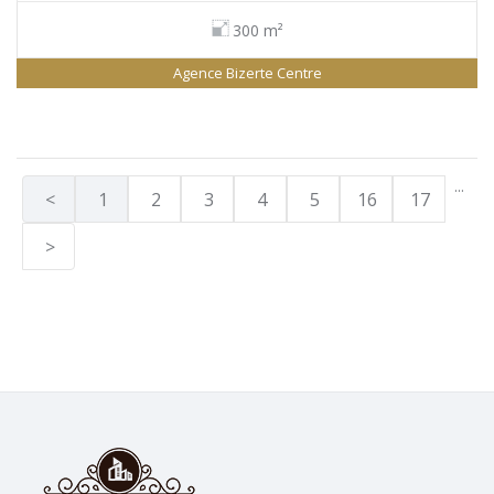
300 m²
Agence Bizerte Centre
...
<
1
2
3
4
5
16
17
>