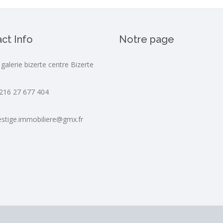
ct Info
Notre page
 galerie bizerte centre Bizerte
216 27 677 404
estige.immobiliere@gmx.fr