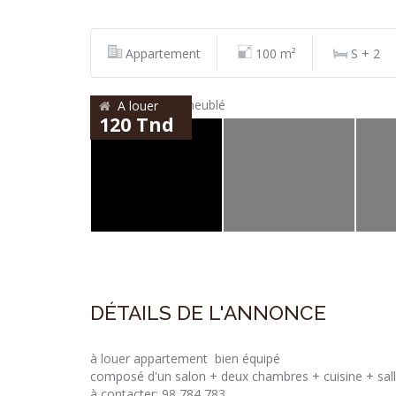
Appartement
100 m²
S + 2
A louer
120 Tnd
DÉTAILS DE L'ANNONCE
à louer appartement bien équipé
composé d'un salon + deux chambres + cuisine + sal
à contacter: 98 784 783