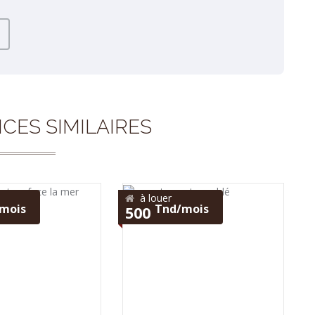
CES SIMILAIRES
à louer
mois
Tnd/mois
500