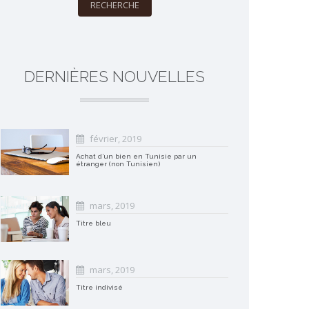
RECHERCHE
DERNIÈRES NOUVELLES
février, 2019
Achat d’un bien en Tunisie par un
étranger (non Tunisien)
mars, 2019
Titre bleu
mars, 2019
Titre indivisé