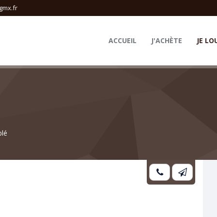
gmx.fr
ACCUEIL
J'ACHÈTE
JE LO
lé