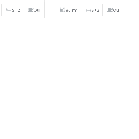
S+2
Oui
80 m²
S+2
Oui