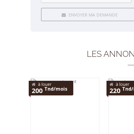
ENVOYER MA DEMANDE
LES ANNON
à louer
à louer
Tnd/mois
Tnd/
200
220