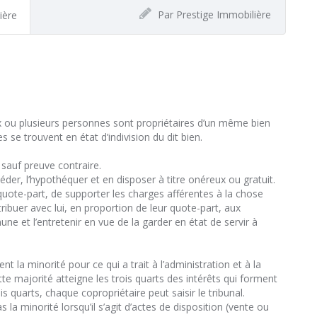
Par Prestige Immobilière
ière
ux ou plusieurs personnes sont propriétaires d’un même bien
 se trouvent en état d’indivision du dit bien.
sauf preuve contraire.
éder, l’hypothéquer et en disposer à titre onéreux ou gratuit.
uote-part, de supporter les charges afférentes à la chose
ibuer avec lui, en proportion de leur quote-part, aux
 et l’entretenir en vue de la garder en état de servir à
t la minorité pour ce qui a trait à l’administration et à la
e majorité atteigne les trois quarts des intérêts qui forment
trois quarts, chaque copropriétaire peut saisir le tribunal.
 la minorité lorsqu’il s’agit d’actes de disposition (vente ou