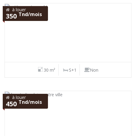
à louer
Tnd/mois
350
30 m²
S+1
Non
à louer
Tnd/mois
450