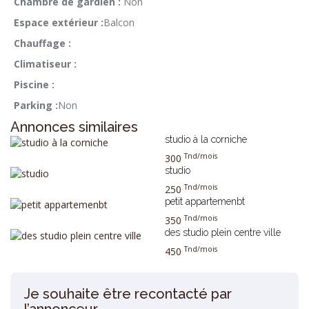
Chambre de gardien :
Non
Espace extérieur :
Balcon
Chauffage :
Climatiseur :
Piscine :
Parking :
Non
Annonces similaires
studio à la corniche
Tnd/mois
300
studio
Tnd/mois
250
petit appartemenbt
Tnd/mois
350
des studio plein centre ville
Tnd/mois
450
Je souhaite être recontacté par