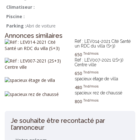
Climatiseur :
Piscine :
Parking :
Abri de voiture
Annonces similaires
Réf : LEV014-2021 Cité Santé
un RDC du villa (S+3)
Tnd/mois
650
Réf : LEV007-2021 (2S+3)
Centre ville
Tnd/mois
650
spacieux étage de villa
Tnd/mois
480
spacieux rez de chaussé
Tnd/mois
800
Je souhaite être recontacté par
l’annonceur