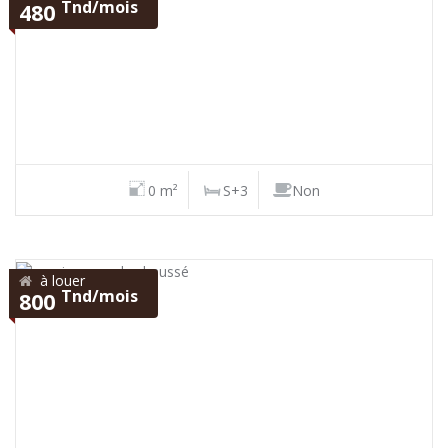
Tnd/mois
480
0 m²
S+3
Non
à louer
Tnd/mois
800