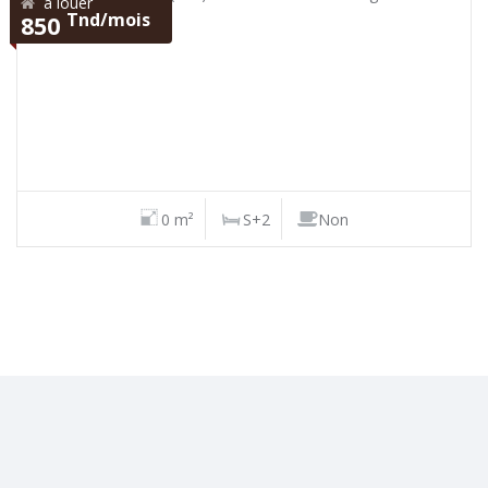
à louer
Tnd/mois
850
0 m²
S+2
Non