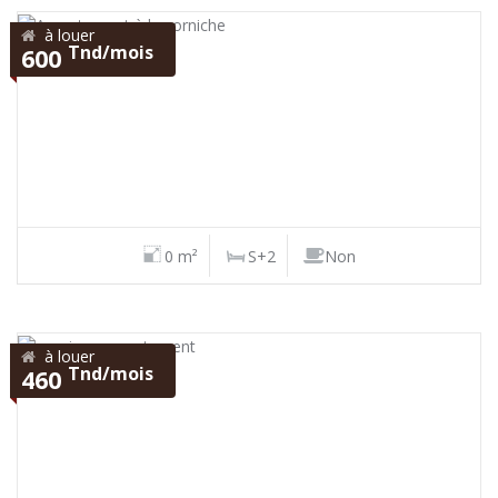
à louer
Tnd/mois
600
0 m²
S+2
Non
à louer
Tnd/mois
460