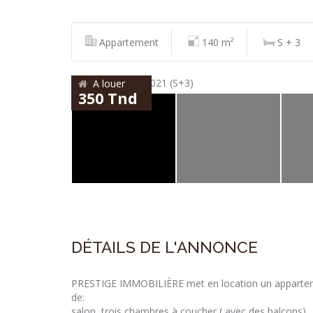
Appartement
140 m²
S + 3
A louer
350 Tnd
DÉTAILS DE L'ANNONCE
PRESTIGE IMMOBILIÈRE
met en location un apparte
de:
salon, trois chambres à coucher ( avec des balcons) , c