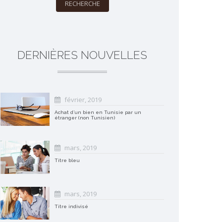
RECHERCHE
DERNIÈRES NOUVELLES
février, 2019
Achat d’un bien en Tunisie par un
étranger (non Tunisien)
mars, 2019
Titre bleu
mars, 2019
Titre indivisé