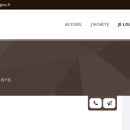
gmx.fr
ACCUEIL
J'ACHÈTE
JE LO
 (S+3)