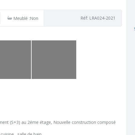
Réf: LRA024-2021
Meublé :Non
ment (S+3) au 2éme étage, Nouvelle construction composé
uisine , salle de bain.