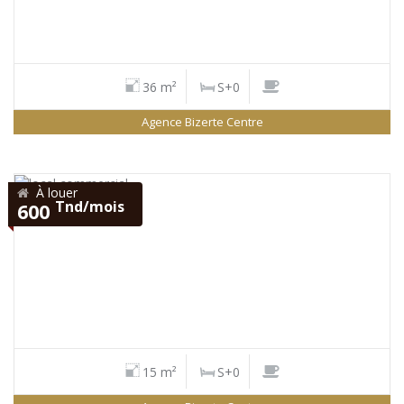
36 m²
S+0
Agence Bizerte Centre
À louer
Tnd/mois
600
15 m²
S+0