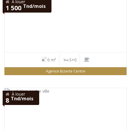
À louer
Tnd/mois
1 500
0 m²
S+0
Agence Bizerte Centre
À louer
Tnd/mois
8