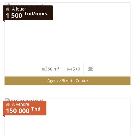
À louer
Tnd/mois
1 500
60 m²
S+0
Agence Bizerte Centre
À vendre
Tnd
150 000