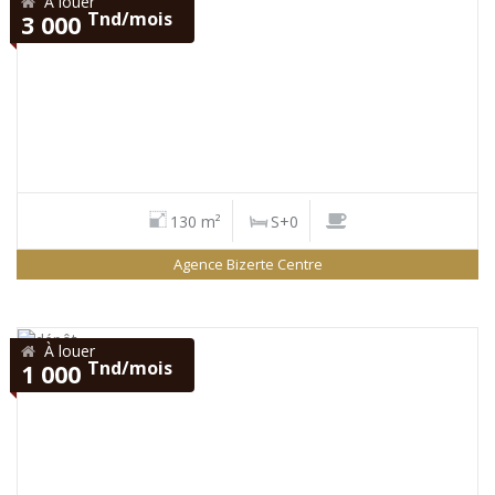
À louer
Tnd/mois
3 000
130 m²
S+0
Agence Bizerte Centre
À louer
Tnd/mois
1 000