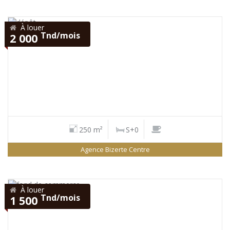
À louer
Tnd/mois
2 000
250 m²
S+0
Agence Bizerte Centre
À louer
Tnd/mois
1 500