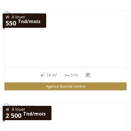
À louer
Tnd/mois
550
18 m²
S+0
Agence Bizerte Centre
À louer
Tnd/mois
2 500