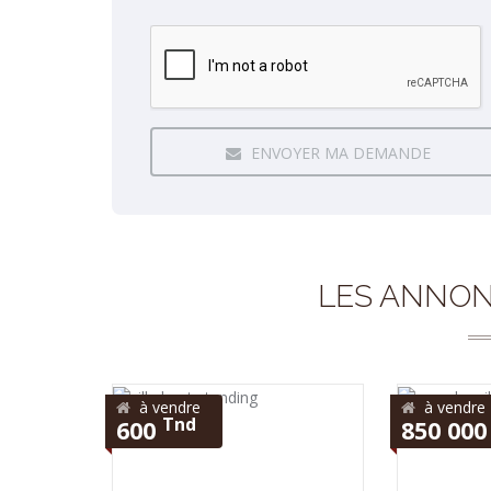
ENVOYER MA DEMANDE
LES ANNON
à vendre
à vendre
Tnd
600
850 00