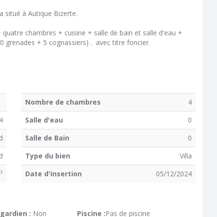
 situé à Autique Bizerte.
 quatre chambres + cuisine + salle de bain et salle d'eau +
 10 grenades + 5 cognassiers) . avec titre foncier.
Nombre de chambres
4
4
Salle d'eau
0
d
Salle de Bain
0
d
Type du bien
Villa
²
Date d'insertion
05/12/2024
gardien :
Non
Piscine :
Pas de piscine