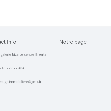
ct Info
Notre page
 galerie bizerte centre Bizerte
216 27 677 404
estige.immobiliere@gmx.fr