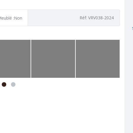
Réf: VRV038-2024
eublé :Non