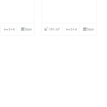
S+4
Non
191 m²
S+4
Non