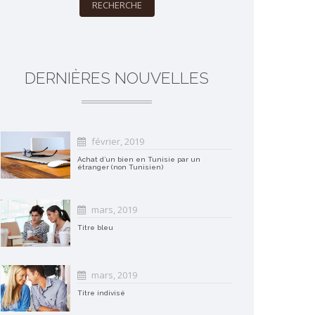
RECHERCHE
DERNIÈRES NOUVELLES
février, 2019
Achat d’un bien en Tunisie par un
étranger (non Tunisien)
mars, 2019
Titre bleu
mars, 2019
Titre indivisé