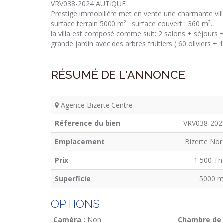
VRV038-2024 AUTIQUE
Prestige immobilière met en vente une charmante villa
surface terrain 5000 m² . surface couvert : 360 m².
la villa est composé comme suit: 2 salons + séjours +
grande jardin avec des arbres fruitiers ( 60 oliviers +
RÉSUMÉ DE L'ANNONCE
Agence Bizerte Centre
Réference du bien
VRV038-202
Emplacement
Bizerte Nor
Prix
1 500 Tn
Superficie
5000 m
OPTIONS
Caméra :
Non
Chambre de 