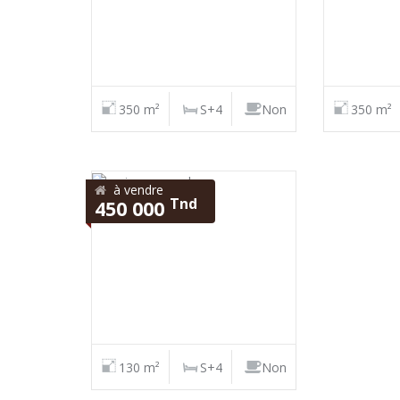
350 m²
S+4
Non
350 m²
à vendre
Tnd
450 000
130 m²
S+4
Non