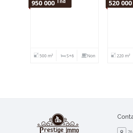
Tnd
950 000
520 00
500 m²
S+6
Non
220 m²
Conta
76