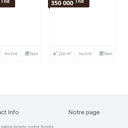
Tnd
Tnd
0
350 000
S+6
Non
220 m²
S+6
Non
ct Info
Notre page
 galerie bizerte centre Bizerte