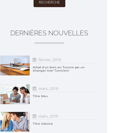
RECHERCHE
DERNIÈRES NOUVELLES
février, 2019
Achat d’un bien en Tunisie par un
étranger (non Tunisien)
mars, 2019
Titre bleu
mars, 2019
Titre indivisé