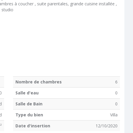
ambres à coucher , suite parentales, grande cuisine installée ,
n studio
Nombre de chambres
6
0
Salle d'eau
0
d
Salle de Bain
0
d
Type du bien
Villa
²
Date d'insertion
12/10/2020