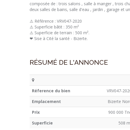
composée de : trois salons , salle à manger , trois ch
deux salles de bains, salle d'eau , jardin , garage et u
⚠️ Référence : VRV047-2020
⚠️ Superficie bâtit : 350 m²
⚠️ Superficie de terrain : 500 m².
❤ Sise à Cité la santé - Bizerte.
RÉSUMÉ DE L'ANNONCE
Réference du bien
VRV047-202
Emplacement
Bizerte Nor
Prix
900 000 Tn
Superficie
508 m